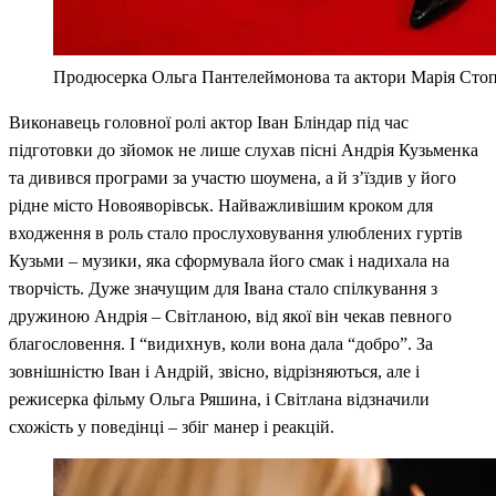
Продюсерка Ольга Пантелеймонова та актори Марія Стоп
Виконавець головної ролі актор Іван Бліндар під час
підготовки до зйомок не лише слухав пісні Андрія Кузьменка
та дивився програми за участю шоумена, а й з’їздив у його
рідне місто Новояворівськ. Найважливішим кроком для
входження в роль стало прослуховування улюблених гуртів
Кузьми – музики, яка сформувала його смак і надихала на
творчість. Дуже значущим для Івана стало спілкування з
дружиною Андрія – Світланою, від якої він чекав певного
благословення. І “видихнув, коли вона дала “добро”. За
зовнішністю Іван і Андрій, звісно, відрізняються, але і
режисерка фільму Ольга Ряшина, і Світлана відзначили
схожість у поведінці – збіг манер і реакцій.