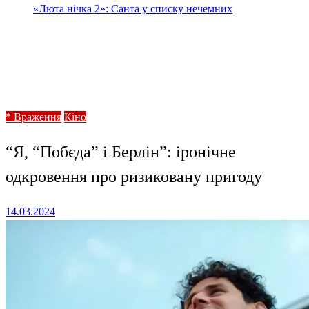
«Люта нічка 2»: Санта у списку нечемних
Homepage
* Враження
“Я, “Побєда” і Берлін”: іронічне одкровення про
ризиковану пригоду
* Враження
Кіно
“Я, “Побєда” і Берлін”: іронічне
одкровення про ризиковану пригоду
Posted
14.03.2024
on