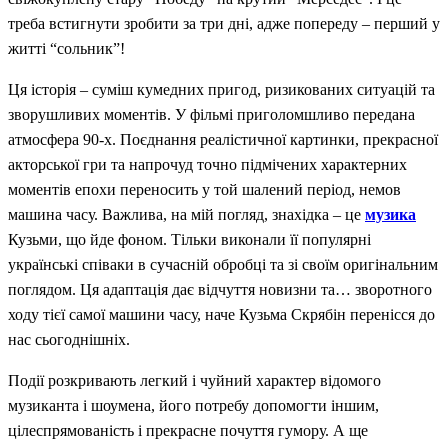
треба встигнути зробити за три дні, адже попереду – перший у
житті “сольник”!
Ця історія – суміш кумедних пригод, ризикованих ситуацій та
зворушливих моментів. У фільмі приголомшливо передана
атмосфера 90-х. Поєднання реалістичної картинки, прекрасної
акторської гри та напрочуд точно підмічених характерних
моментів епохи переносить у той шалений період, немов
машина часу. Важлива, на мій погляд, знахідка – це
музика
Кузьми, що йде фоном. Тільки виконали її популярні
українські співаки в сучасній обробці та зі своїм оригінальним
поглядом. Ця адаптація дає відчуття новизни та… зворотного
ходу тієї самої машини часу, наче Кузьма Скрябін перенісся до
нас сьогоднішніх.
Події розкривають легкий і чуйний характер відомого
музиканта і шоумена, його потребу допомогти іншим,
цілеспрямованість і прекрасне почуття гумору. А ще