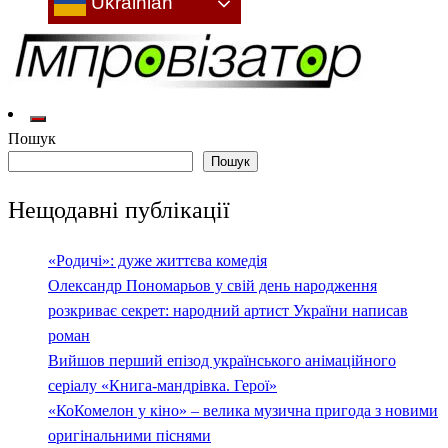
Ukrainian
Культура: новини, враження, інтерв'ю
Імпровізатор
Пошук
Пошук
Нещодавні публікації
«Родичі»: дуже життєва комедія
Олександр Пономарьов у свій день народження
розкриває секрет: народний артист України написав
роман
Вийшов перший епізод українського анімаційного
серіалу «Книга-мандрівка. Герої»
«КоКомелон у кіно» – велика музична пригода з новими
оригінальними піснями