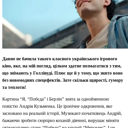
Давно не бачила такого класного українського ігрового
кіно, яке, на мій погляд, цілком здатне позмагатися з тим,
що знімають у Голлівуді. Плюс ще й у тому, що знято воно
без новомодних спецефектів. Зате скільки щирості, гумору
та теплоти!
Картина “Я, “Побєда” і Берлін” знята за однойменною
повістю Андрія Кузьменка. Це іронічне одкровення, яке
засновано на реальній історії. Музикант-початківець Андрій,
бажаючи зробити сюрприз коханій дівчині, вирушає міняти
свіжокуплену стару “Победу” на крутий “Мерседес”. І це