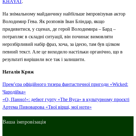
KHAYAT
.
На знімальному майданчику найбільше імпровізував актор
Володимир Гева. Як розповів Іван Бліндар, якщо
придивитися, у сценах, де герой Володимира – Бард –
потрапляє в складні ситуації, він починає вимовляти
нерозбірливий набір фраз, хоча, за ідеєю, там був цілком
певний текст. Але це виходило настільки органічно, що в
результаті вирішили все так і залишити.
Наталія Кряж
Previous
Навігація
Прем’єра офіційного тизера фантастичної пригоди «Wicked:
Post
Чародійка»
записів
Next
«О, Панно!»: дебют гурту «The Вуса» в культурному проєкті
Post
Артема Пивоварова «Твої вірші, мої ноти»
Ваша імпровізація