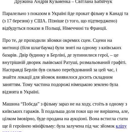
Дружина Андрія Кузьменка – Світлана Бабійчук
Паралельно з показом в Україні йде прокат фільму в Канаді та
(з 17 березня) у США. Пізніше (з того, що підтверджено)
відбудуться покази в Польщі, Німеччині та Франції.
Про те, де проходили зйомки окремих сцен. Сцени на
митниці (біля шлагбаума) були зняті на одному з київських
базарів. Двір будинку в Берліні, де зупинилися герої, – це
внутрішній дворик львівської Ратуші, розмальований графіті.
Насправді Берлін був сильно перебудований за цей час, і
знайти локації для зйомок виявилося досить складним
заняттям. Тому частина подорожі німецькою землею була
відзнята в Україні.
Машина “Побєда” з фільму зараз не на ходу, стоїть в одному з
київських гаражів. Її подальша доля поки що не вирішена, але,
цілком імовірно, буде продана на аукціоні. Вона встигла стати
ще й героїнею мініфільму: була залучена під час зйомок
кліпу