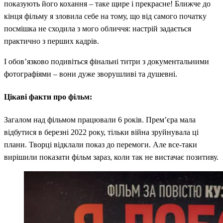
показують його кохання – таке щире і прекрасне! Ближче до
кінця фільму я зловила себе на тому, що від самого початку
посмішка не сходила з мого обличчя: настрій задається
практично з перших кадрів.
І обов’язково подивіться фінальні титри з документальними
фотографіями – вони дуже зворушливі та душевні.
Цікаві факти про фільм:
Загалом над фільмом працювали 6 років. Прем’єра мала
відбутися в березні 2022 року, тільки війна зруйнувала ці
плани. Творці відклали показ до перемоги. Але все-таки
вирішили показати фільм зараз, коли так не вистачає позитиву.