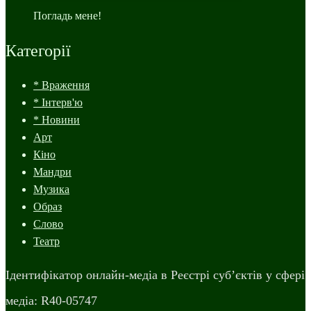
Погладь мене!
Категорії
* Враження
* Інтерв'ю
* Новини
Арт
Кіно
Мандри
Музика
Образ
Слово
Театр
Ідентифікатор онлайн-медіа в Реєстрі суб’єктів у сфері
медіа: R40-05747