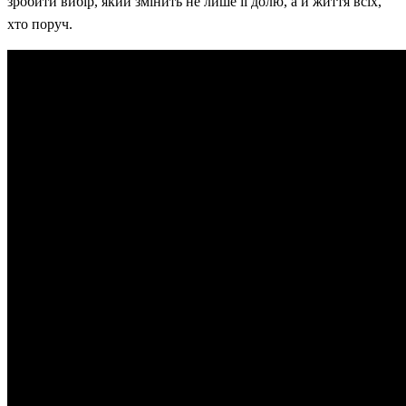
зробити вибір, який змінить не лише її долю, а й життя всіх,
хто поруч.