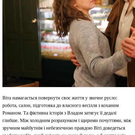
Віта намагається повернути своє життя у звичне русло:
робота, салон, підготовка до власного весілля з коханим
Романом. Та фіктивна історія з Владом затягує її дедалі
глибше. Між холодним розрахунком і щирими почуттями, між
зручним майбутнім і небезпечною правдою Віті доведеться