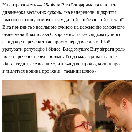
У центрі сюжету — 25-річна Віта Бондарчук, талановита
дизайнерка весільних суконь, яка напередодні відкриття
власного салону опиняється у дивній і небезпечній ситуації.
Віта приїздить з весільною сукнею на церемонію заможного
бізнесмена Владислава Сікорського й стає свідком гучного
скандалу: наречена тікає просто перед весіллям. Щоб
урятувати репутацію і бізнес, Влад змушує Віту зіграти роль
його нареченої перед гостями. Угода мала тривати лише
кілька годин, але все виходить з-під контролю, коли в пресі
з’являється новина про їхній «таємний шлюб».