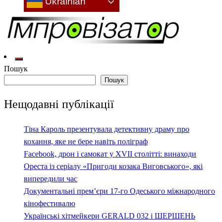
Ukrainian
Культура: новини, враження, інтерв'ю
Імпровізатор
Пошук
Пошук
Нещодавні публікації
Тіна Кароль презентувала детективну драму про
кохання, яке не бере навіть поліграф
Facebook, дрон і самокат у XVII столітті: винаходи
Ореста із серіалу «Пригоди козака Виговського», які
випередили час
Документальні прем’єри 17-го Одеського міжнародного
кінофестивалю
Українські хітмейкери GERALD 032 і ШЕРШЕНЬ