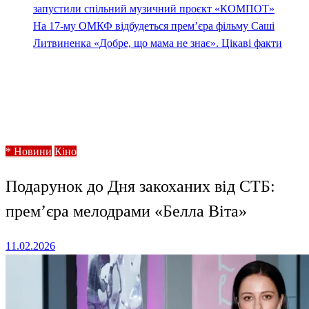
запустили спільний музичний проєкт «КОМПОТ»
На 17-му ОМКФ відбудеться прем’єра фільму Саші
Литвиненка «Добре, що мама не знає». Цікаві факти
Homepage
* Новини
Подарунок до Дня закоханих від СТБ: прем’єра
мелодрами «Белла Віта»
* Новини
Кіно
Подарунок до Дня закоханих від СТБ:
прем’єра мелодрами «Белла Віта»
Posted
11.02.2026
on