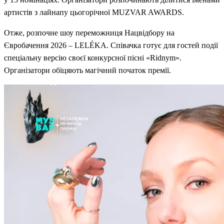
артистів з лайнапу цьогорічної MUZVAR AWARDS.
Отже, розпочне шоу переможниця Нацвідбору на
Євробачення 2026 – LELÉKA. Співачка готує для гостей події
спеціальну версію своєї конкурсної пісні «Ridnym».
Організатори обіцяють магічний початок премії.