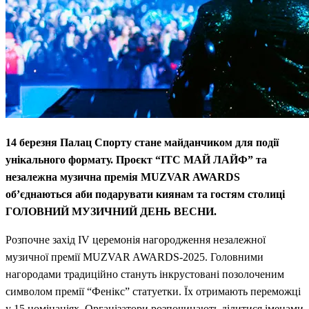
14 березня Палац Спорту стане майданчиком для події
унікального формату. Проєкт “ІТС МАЙ ЛАЙФ” та
незалежна музична премія MUZVAR AWARDS
об’єднаються аби подарувати киянам та гостям столиці
ГОЛОВНИЙ МУЗИЧНИЙ ДЕНЬ ВЕСНИ.
Розпочне захід IV церемонія нагородження незалежної
музичної премії MUZVAR AWARDS-2025. Головними
нагородами традиційно стануть інкрустовані позолоченим
символом премії “Фенікс” статуетки. Їх отримають переможці
у 15 номінаціях. Організатори розпочинають ділитися іменами