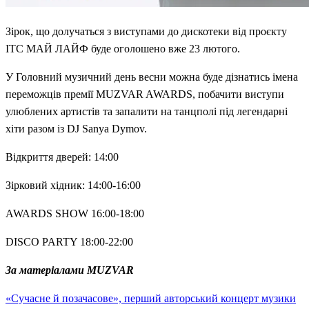
Зірок, що долучаться з виступами до дискотеки від проєкту
ІТС МАЙ ЛАЙФ буде оголошено вже 23 лютого.
У Головний музичний день весни можна буде дізнатись імена
переможців премії MUZVAR AWARDS, побачити виступи
улюблених артистів та запалити на танцполі під легендарні
хіти разом із DJ Sanya Dymov.
Відкриття дверей: 14:00
Зірковий хідник: 14:00-16:00
AWARDS SHOW 16:00-18:00
DISCO PARTY 18:00-22:00
За матеріалами MUZVAR
Previous
Навігація
«Сучасне й позачасове», перший авторський концерт музики