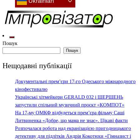
Ukrainian
Культура: новини, враження, інтерв'ю
Імпровізатор
Пошук
Пошук
Нещодавні публікації
Документальні прем’єри 17-го Одеського міжнародного
кінофестивалю
Українські хітмейкери GERALD 032 і ШЕРШЕНЬ
запустили спільний музичний проєкт «КОМПОТ»
На 17-му ОМКФ відбудеться прем’єра фільму Саші
Литвиненка «Добре, що мама не знає». Цікаві факти
Розпочалася робота над екранізацією пригодницького
детективу для підлітків Андрія Кокотюхи «Гімназист і