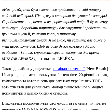
«Насправді, мені дуже хочеться представити свій номер у
всій-всій-всій красі. Пісня, яку я створила для участі в конкурсі
Євробачення – це, перш за все, оркестровий твір. Я дуже хочу
встигнути доробити партитуру для струнних і представити
цю пісню в усій її, квітучій красі, у ширшому
інструментальному складі. Я не знаю, чи встигну, але дуже б
мені цього хотілося. Щоб це було дуже яскраво і дійсно
особливо – і стало справжнім special-виступом для премії
MUZVAR AWARDS»,
– зазначила LELÉKA.
Також до лайнапу долучиться
номінант категорії
“New Breath |
Найкращі нові імена поп-музики” – temstime. 20-річний співак,
композитор та автор пісень для багатьох українських ТОП-
артистів став для української молоді символом нової модної
попкультури з дійсно якісним саундом.
Виконавець прокоментував свої емоції та зазначив, чи прагне
перемоги у MUZVAR AWARDS-2025:
«Бути запрошеним