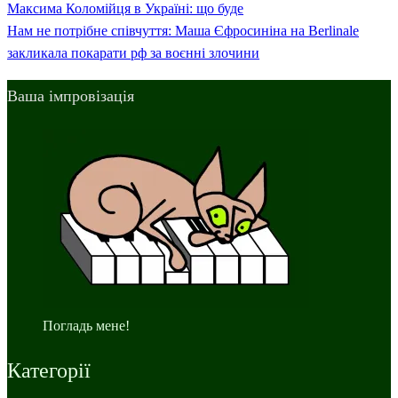
Post
Максима Коломійця в Україні: що буде
записів
Next
Нам не потрібне співчуття: Маша Єфросиніна на Berlinale
Post
закликала покарати рф за воєнні злочини
Ваша імпровізація
Погладь мене!
Категорії