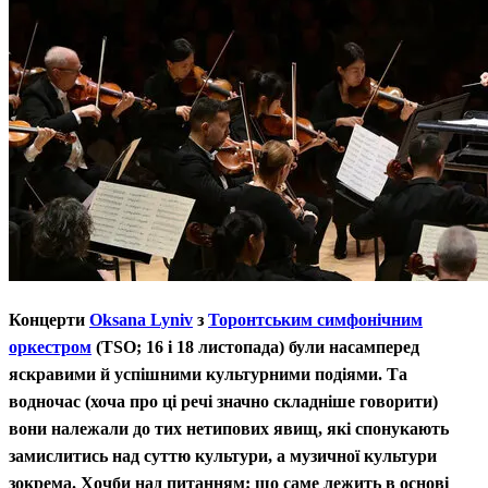
Концерти
Oksana Lyniv
з
Торонтським симфонічним
оркестром
(TSO; 16 і 18 листопада) були насамперед
яскравими й успішними культурними подіями. Та
водночас (хоча про ці речі значно складніше говорити)
вони належали до тих нетипових явищ, які спонукають
замислитись над суттю культури, а музичної культури
зокрема. Хочби над питанням: що саме лежить в основі