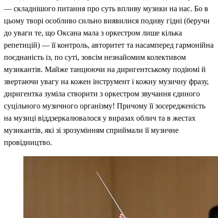
— складнішого питання про суть впливу музики на нас. Бо в
цьому творі особливо сильно виявилися подиву гідні (беручи
до уваги те, що Оксана мала з оркестром лише кілька
репетицій) — її контроль, авторитет та насамперед гармонійна
поєднаність із, по суті, зовсім незнайомим колективом
музикантів. Майже танцюючи на диригентському подіюмі й
звертаючи увагу на кожен інструмент і кожну музичну фразу,
диригентка зуміла створити з оркестром звучання єдиного
суцільного музичного організму! Причому її зосередженість
на музиці віддзеркалювалося у виразах облич та в жестах
музикантів, які зі зрозумінням сприймали її музичне
провідництво.