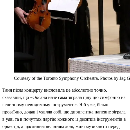
Courtesy of the Toronto Symphony Orchestra. Photos by Jag 
Таня після концерту висловила це абсолютно точно,
сказавши, що «Оксана наче сама зіграла цілу цю симфонію на
величному невидимому інструменті». Я б уже, більш
прозаїчно, додав і уявляв собі, що диригентка напевне зіграла
в уяві та в почуттях партію кожного із десятків інструментів в
оркестрі, а щасливим велінням долі, живі музиканти перед