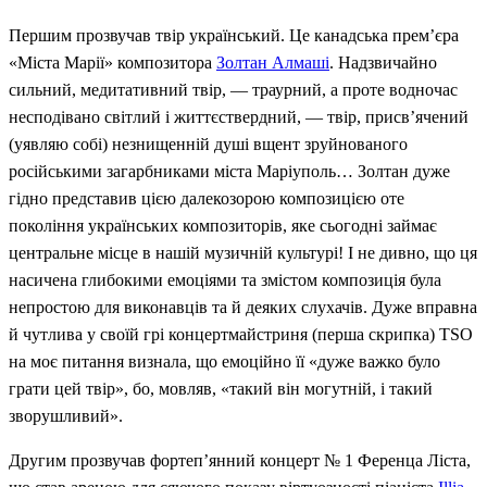
Першим прозвучав твір український. Це канадська прем’єра
«Міста Марії» композитора
Золтан Алмаші
. Надзвичайно
сильний, медитативний твір, — траурний, а проте водночас
несподівано світлий і життєствердний, — твір, присв’ячений
(уявляю собі) незнищенній душі вщент зруйнованого
російськими загарбниками міста Маріуполь… Золтан дуже
гідно представив цією далекозорою композицією оте
покоління українських композиторів, яке сьогодні займає
центральне місце в нашій музичній культурі! І не дивно, що ця
насичена глибокими емоціями та змістом композиція була
непростою для виконавців та й деяких слухачів. Дуже вправна
й чутлива у своїй грі концертмайстриня (перша скрипка) TSO
на моє питання визнала, що емоційно її «дуже важко було
грати цей твір», бо, мовляв, «такий він могутній, і такий
зворушливий».
Другим прозвучав фортеп’янний концерт № 1 Ференца Ліста,