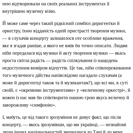
нею відтворювали на своїх реальних інструментах її
внутрішню музичну візію.
Й може саме через такий рідкісний симбіоз диригентки й
оркестру, їхню відданість одній пристрасті творення музики,
— в слухачів концерту залишилося оте особливе враження,
яке я згадав раніше, а якого не вмів би точно описати. Людям
ніби передалася від музики й акту творення музики — якась
проста світла радість — радість спілкування із нащодень
недоступним виміром відчуттів. Це так, ніби співпереживання
того музичного дійства напівсвідомо нагадало слухачам (а
може й диригентці також та й музикантам?), що всі ми, в суті
своїй, є «окремими інструментами» у «величному оркестрі», й
кожен із нас мав би співтворити нашою грою якусь величну й
заворожливу «симфонію».
І, мабуть, це від такого зрозуміння не дивує факт, що після
концерту, — якось зрозумівши, що ми українці, — незнайомі
люди інших національностей звернулися до Тані й до мене,