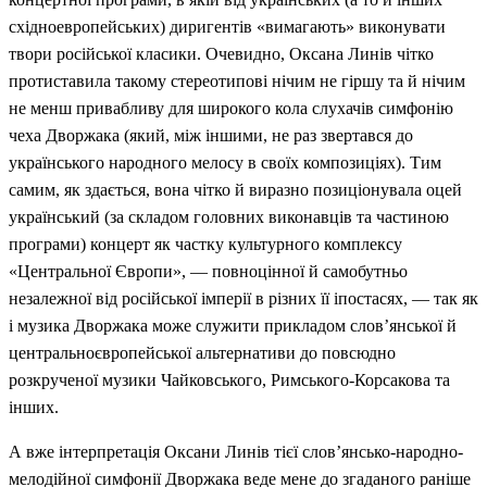
східноевропейських) диригентів «вимагають» виконувати
твори російської класики. Очевидно, Оксана Линів чітко
протиставила такому стереотипові нічим не гіршу та й нічим
не менш привабливу для широкого кола слухачів симфонію
чеха Дворжака (який, між іншими, не раз звертався до
українського народного мелосу в своїх композиціях). Тим
самим, як здається, вона чітко й виразно позиціонувала оцей
український (за складом головних виконавців та частиною
програми) концерт як частку культурного комплексу
«Центральної Європи», — повноцінної й самобутньо
незалежної від російської імперії в різних її іпостасях, — так як
і музика Дворжака може служити прикладом слов’янської й
центральноєвропейської альтернативи до повсюдно
розкрученої музики Чайковського, Римського-Корсакова та
інших.
А вже інтерпретація Оксани Линів тієї слов’янсько-народно-
мелодійної симфонії Дворжака веде мене до згаданого раніше