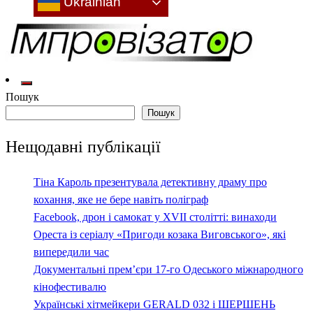
Ukrainian
Культура: новини, враження, інтерв'ю
Імпровізатор
Пошук
Пошук
Нещодавні публікації
Тіна Кароль презентувала детективну драму про
кохання, яке не бере навіть поліграф
Facebook, дрон і самокат у XVII столітті: винаходи
Ореста із серіалу «Пригоди козака Виговського», які
випередили час
Документальні прем’єри 17-го Одеського міжнародного
кінофестивалю
Українські хітмейкери GERALD 032 і ШЕРШЕНЬ