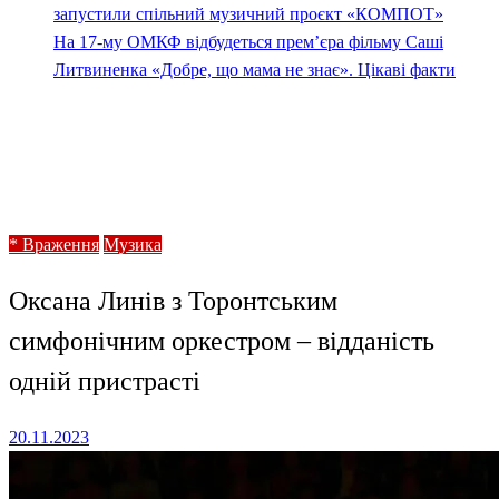
запустили спільний музичний проєкт «КОМПОТ»
На 17-му ОМКФ відбудеться прем’єра фільму Саші
Литвиненка «Добре, що мама не знає». Цікаві факти
Homepage
* Враження
Оксана Линів з Торонтським симфонічним оркестром
– відданість одній пристрасті
* Враження
Музика
Оксана Линів з Торонтським
симфонічним оркестром – відданість
одній пристрасті
Posted
20.11.2023
on