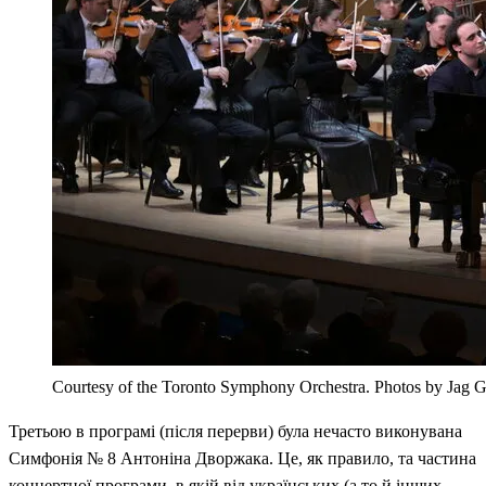
Courtesy of the Toronto Symphony Orchestra. Photos by Jag 
Третьою в програмі (після перерви) була нечасто виконувана
Симфонія № 8 Антоніна Дворжака. Це, як правило, та частина
концертної програми, в якій від українських (а то й інших