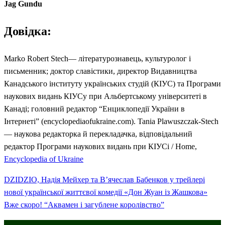
Jag Gundu
Довідка:
Marko Robert Stech— літературознавець, культуролог і
письменник; доктор славістики, директор Видавництва
Канадського інституту українських студій (КІУС) та Програми
наукових видань КІУСу при Альбертському університеті в
Канаді; головний редактор “Енциклопедії України в
Інтернеті” (encyclopediaofukraine.com). Tania Plawuszczak-Stech
— наукова редакторка й перекладачка, відповідальний
редактор Програми наукових видань при КІУСі / Home,
Encyclopedia of Ukraine
Previous
Навігація
DZIDZIO, Надія Мейхер та В’ячеслав Бабенков у трейлері
Post
нової української життєвої комедії «Дон Жуан із Жашкова»
записів
Next
Вже скоро! “Аквамен і загублене королівство”
Post