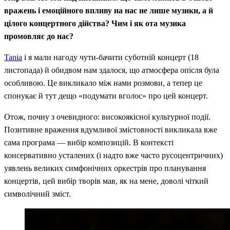
вражень і емоційного впливу на нас не лише музики, а й
цілого концертного дійства? Чим і як ота музика
промовляє до нас?
Tania
і я мали нагоду чути-бачити суботній концерт (18
листопада) й обидвом нам здалося, що атмосфера опісля була
особливою. Це викликало між нами розмови, а тепер це
спонукає й тут дещо «подумати вголос» про цей концерт.
Отож, почну з очевидного: високоякісної культурної події.
Позитивне враження вдумливої змістовності викликала вже
сама програма — вибір композицій. В контексті
консервативно усталених (і надто вже часто русоцентричних)
уявлень великих симфонічних оркестрів про планування
концертів, цей вибір творів мав, як на мене, доволі чіткий
символічний зміст.