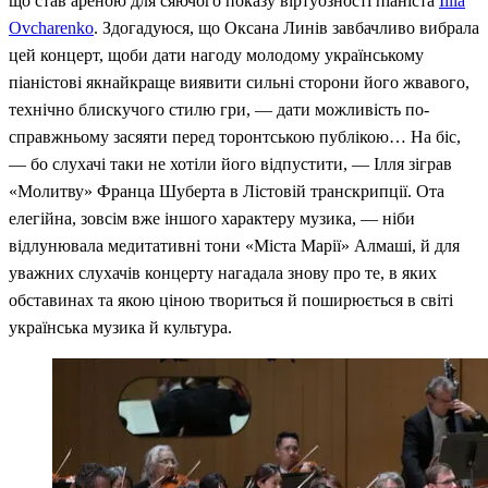
що став ареною для сяючого показу віртуозності піаніста
Illia
Ovcharenko
. Здогадуюся, що Оксана Линів завбачливо вибрала
цей концерт, щоби дати нагоду молодому українському
піаністові якнайкраще виявити сильні сторони його жвавого,
технічно блискучого стилю гри, — дати можливість по-
справжньому засяяти перед торонтською публікою… На біс,
— бо слухачі таки не хотіли його відпустити, — Ілля зіграв
«Молитву» Франца Шуберта в Лістовій транскрипції. Ота
елегійна, зовсім вже іншого характеру музика, — ніби
відлунювала медитативні тони «Міста Марії» Алмаші, й для
уважних слухачів концерту нагадала знову про те, в яких
обставинах та якою ціною твориться й поширюється в світі
українська музика й культура.