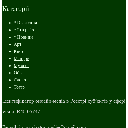
Категорії
* Враження
* Інтерв'ю
* Новини
Арт
Кіно
Мандри
Музика
Образ
Слово
Театр
Ідентифікатор онлайн-медіа в Реєстрі суб’єктів у сфері
медіа: R40-05747
E-mail: improvisator.media@gmail.com