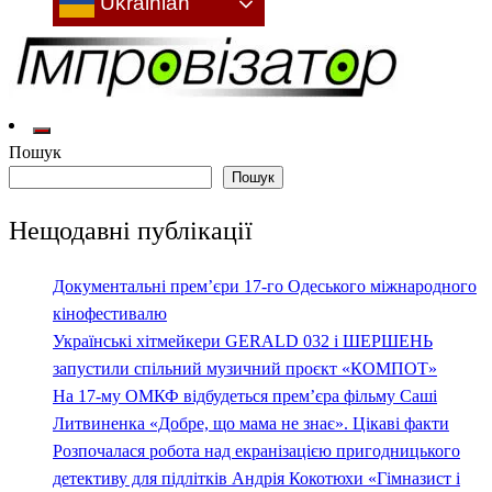
Ukrainian
Культура: новини, враження, інтерв'ю
Імпровізатор
Пошук
Пошук
Нещодавні публікації
Документальні прем’єри 17-го Одеського міжнародного
кінофестивалю
Українські хітмейкери GERALD 032 і ШЕРШЕНЬ
запустили спільний музичний проєкт «КОМПОТ»
На 17-му ОМКФ відбудеться прем’єра фільму Саші
Литвиненка «Добре, що мама не знає». Цікаві факти
Розпочалася робота над екранізацією пригодницького
детективу для підлітків Андрія Кокотюхи «Гімназист і