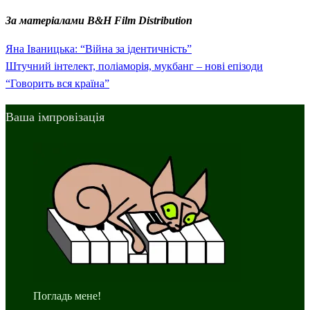
За матеріалами B&H Film Distribution
Previous
Навігація
Яна Іваницька: “Війна за ідентичність”
Post
Next
Штучний інтелект, поліаморія, мукбанг – нові епізоди
записів
Post
“Говорить вся країна”
Ваша імпровізація
Погладь мене!