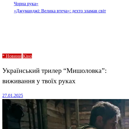
Чорна рука»
«Джуманджі: Велика втеча»: дехто зламав світ
Homepage
* Новини
Український трилер “Мишоловка”: виживання у
твоїх руках
* Новини
Кіно
Український трилер “Мишоловка”:
виживання у твоїх руках
Posted
27.01.2025
on