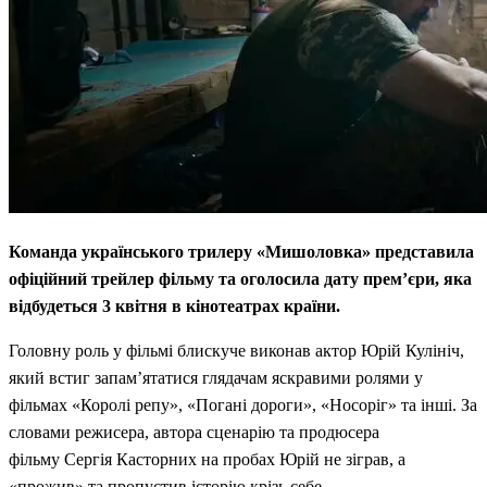
Команда українського трилеру «Мишоловка» представила
офіційний трейлер фільму та оголосила дату прем’єри, яка
відбудеться 3 квітня в кінотеатрах країни.
Головну роль у фільмі блискуче виконав актор Юрій Кулініч,
який встиг запам’ятатися глядачам яскравими ролями у
фільмах «Королі репу», «Погані дороги», «Носоріг» та інші. За
словами режисера, автора сценарію та продюсера
фільму Сергія Касторних на пробах Юрій не зіграв, а
«прожив» та пропустив історію крізь себе.