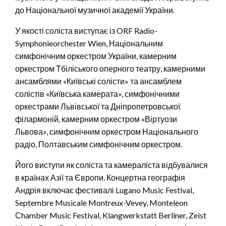
до Національної музичної академії України.
У якості соліста виступає із ORF Radio-
Symphonieorchester Wien, Національним
симфонічним оркестром України, камерним
оркестром Тбіліського оперного театру, камерними
ансамблями «Київські солісти» та ансамблем
солістів «Київська камерата», симфонічними
оркестрами Львівської та Дніпропетровської
філармоній, камерним оркестром «Віртуози
Львова», симфонічним оркестром Національного
радіо, Полтавським симфонічним оркестром.
Його виступи як соліста та камераліста відбувалися
в країнах Азії та Європи. Концертна географія
Андрія включає фестивалі Lugano Music Festival,
Septembre Musicale Montreux-Vevey, Monteleon
Сhamber Music Festival, Klangwerkstatt Berliner, Zeist