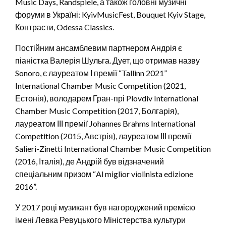
Music Days, Randspiele, а також головні музичні
форуми в Україні: KyivMusicFest, Bouquet Kyiv Stage,
Контрасти, Odessa Classics.
Постійним ансамблевим партнером Андрія є
піаністка Валерія Шульга. Дует, що отримав назву
Sonoro, є лауреатом І премії “Tallinn 2021”
International Chamber Music Competition (2021,
Естонія), володарем Гран-прі Plovdiv International
Chamber Music Competition (2017, Болгарія),
лауреатом ІІІ премії Johannes Brahms International
Competition (2015, Австрія), лауреатом ІІІ премії
Salieri-Zinetti International Chamber Music Competition
(2016, Італія), де Андрій був відзначений
спеціальним призом “Al miglior violinista edizione
2016”.
У 2017 році музикант був нагороджений премією
імені Левка Ревуцького Міністерства культури