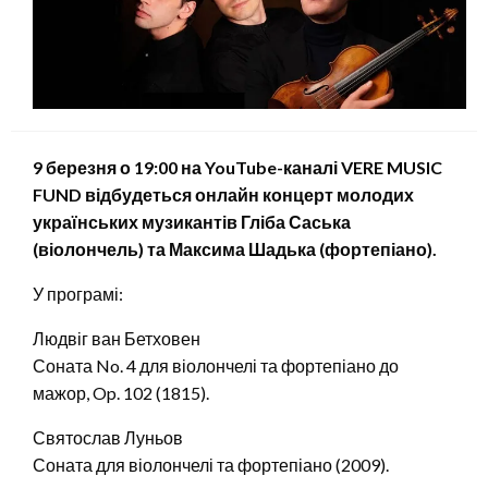
9 березня о
19:00 на
YouTube-канал
і
VERE MUSIC
FUND
відбудеться онлайн концерт молодих
українських музикантів Гліб
а Саськ
а
(віолончель)
та Максим
а Шадьк
а (фортепіано)
.
У програмі:
Людвіг ван Бетховен
Соната No. 4 для віолончелі та фортепіано до
мажор, Op. 102 (1815).
Святослав Луньов
Соната для віолончелі та фортепіано (2009).