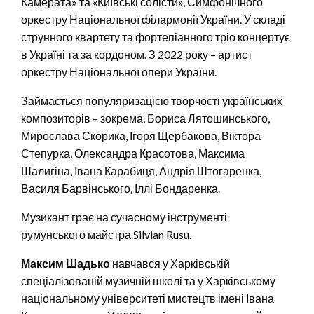
Камерата» та «Київські солісти», Симфонічного
оркестру Національної філармонії України. У складі
струнного квартету та фортепіанного тріо концертує
в Україні та за кордоном. З 2022 року – артист
оркестру Національної опери України.
Займається популяризацією творчості українських
композиторів – зокрема, Бориса Лятошинського,
Мирослава Скорика, Ігоря Щербакова, Віктора
Степурка, Олександра Красотова, Максима
Шалигіна, Івана Карабиця, Андрія Штогаренка,
Василя Барвінського, Іллі Бондаренка.
Музикант грає на сучасному інструменті
румунського майстра Silvian Rusu.
Максим Шадько
навчався у Харківській
спеціалізованій музичній школі та у Харківському
національному університеті мистецтв імені Івана