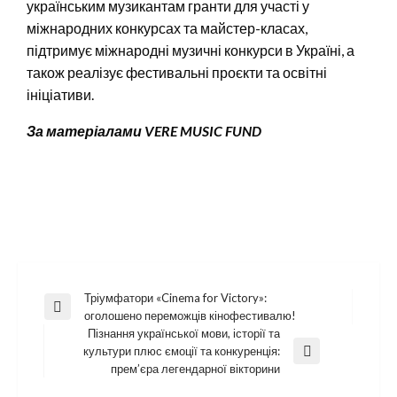
українським музикантам гранти для участі у
міжнародних конкурсах та майстер-класах,
підтримує міжнародні музичні конкурси в Україні, а
також реалізує фестивальні проєкти та освітні
ініціативи.
За матеріалами
VERE MUSIC FUND
Навігація
Тріумфатори «Cinema for Victory»:
Previous
оголошено переможців кінофестивалю!
записів
Post
Пізнання української мови, історії та
культури плюс ємоції та конкуренція:
Next
прем’єра легендарної вікторини
Post