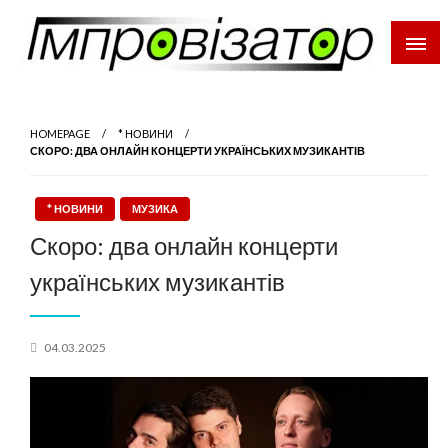
Перейти
до
вмісту
Імпровізатор
Культура: новини, враження, інтерв'ю
HOMEPAGE
* НОВИНИ
СКОРО: ДВА ОНЛАЙН КОНЦЕРТИ УКРАЇНСЬКИХ МУЗИКАНТІВ
* НОВИНИ
МУЗИКА
Скоро: два онлайн концерти
українських музикантів
Posted
04.03.2025
on