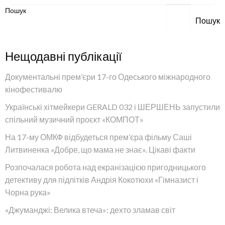
Пошук
Пошук
Нещодавні публікації
Документальні прем’єри 17-го Одеського міжнародного
кінофестивалю
Українські хітмейкери GERALD 032 і ШЕРШЕНЬ запустили
спільний музичний проєкт «КОМПОТ»
На 17-му ОМКФ відбудеться прем’єра фільму Саші
Литвиненка «Добре, що мама не знає». Цікаві факти
Розпочалася робота над екранізацією пригодницького
детективу для підлітків Андрія Кокотюхи «Гімназист і
Чорна рука»
«Джуманджі: Велика втеча»: дехто зламав світ