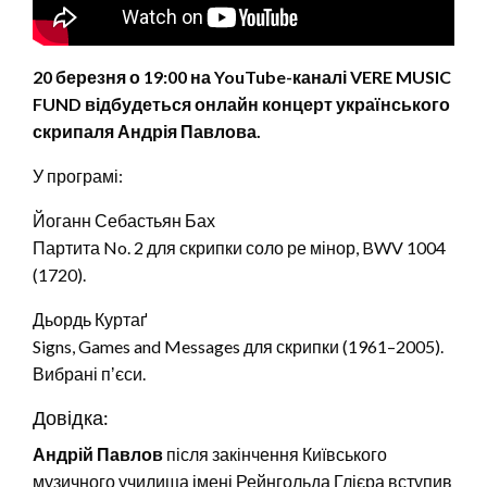
20 березня
о 19:00
на YouTube-канал
і VERE MUSIC
FUND
відбудеться онлайн концерт українського
скрипаля Андрі
я Павлов
а.
У програмі:
Йоганн Себастьян Бах
Партита No. 2 для скрипки соло ре мінор, BWV 1004
(1720).
Дьордь Куртаґ
Signs, Games and Messages для скрипки (1961–2005).
Вибрані пʼєси.
Довідка:
Андрій Павлов
після закінчення Київського
музичного училища імені Рейнгольда Глієра вступив