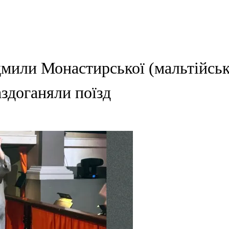
альтійські нотатки). Частина 10: Отвоцький шпагат, або Як 
мили Монастирської (мальтійські
здоганяли поїзд