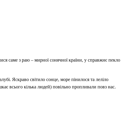
ися саме з раю – мирної сонячної країни, у справжнє пекло
лубі. Яскраво світило сонце, море пінилося та леліло
шкає всього кілька людей) повільно пропливали повз нас.