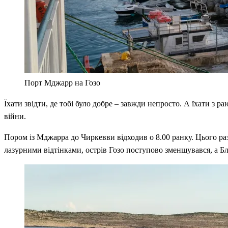
Порт Мджарр на Гозо
Їхати звідти, де тобі було добре – завжди непросто. А їхати з
війни.
Пором із Мджарра до Чиркевви відходив о 8.00 ранку. Цього раз
лазурними відтінками, острів Гозо поступово зменшувався, а Бл