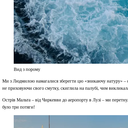
Вид з порому
Ми з Людмилою намагалися зберегти цю «зникаючу натуру» – фі
не приховуючи свого смутку, скиглила на палубі, чим викликала
Острів Мальта – від Чиркевви до аеропорту в Лузі – ми перетн
було три потяги!