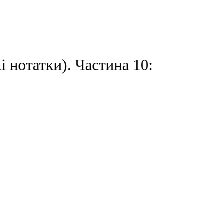
ми наздоганяли поїзд
 нотатки). Частина 10: