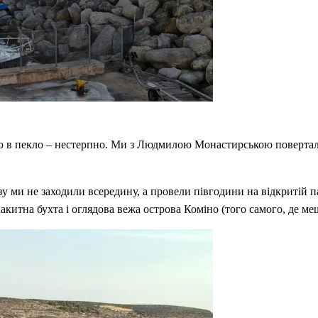
 раю в пекло – нестерпно. Ми з Людмилою Монастирською повертал
у ми не заходили всередину, а провели півгодини на відкритій па
акитна бухта і оглядова вежа острова Коміно (того самого, де ме