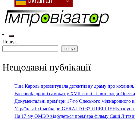
Ukrainian
Культура: новини, враження, інтерв'ю
Імпровізатор
Пошук
Пошук
Нещодавні публікації
Тіна Кароль презентувала детективну драму про кохання, 
Facebook, дрон і самокат у XVII столітті: винаходи Орест
Документальні прем’єри 17-го Одеського міжнародного 
Українські хітмейкери GERALD 032 і ШЕРШЕНЬ запуст
На 17-му ОМКФ відбудеться прем’єра фільму Саші Литвин
Homepage