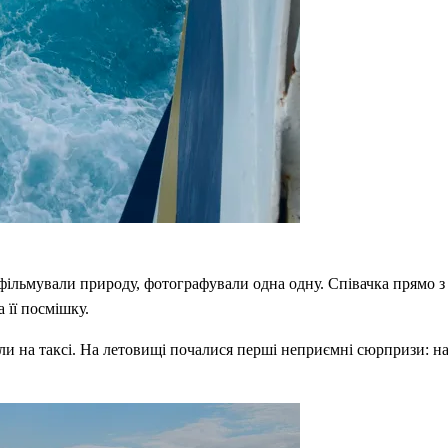
льмували природу, фотографували одна одну. Співачка прямо з п
 її посмішку.
ули на таксі. На летовищі почалися перші неприємні сюрпризи: на