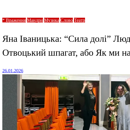
* Враження
Яна Іваницька: “Сила долі” Людмили Монастирської (м
* Враження
Мандри
Музика
Слово
Театр
Яна Іваницька: “Сила долі” Люд
Отвоцький шпагат, або Як ми на
Posted
26.01.2026
on