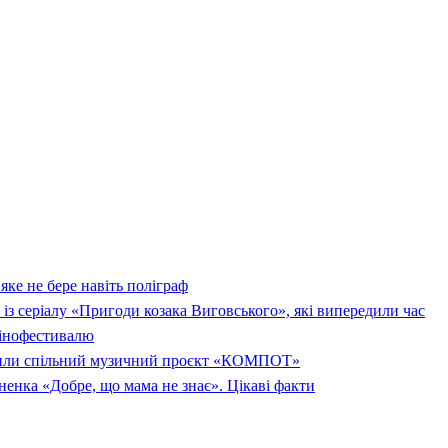
яке не бере навіть поліграф
а із серіалу «Пригоди козака Виговського», які випередили час
кінофестивалю
или спільний музичний проєкт «КОМПОТ»
енка «Добре, що мама не знає». Цікаві факти