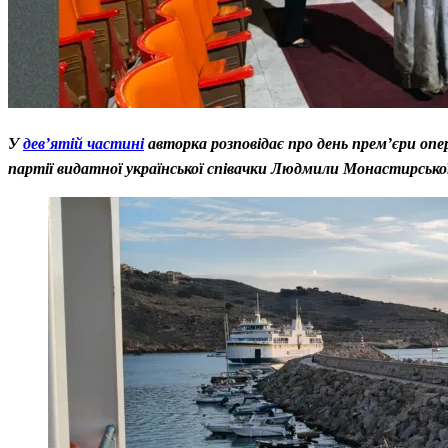
У
дев’ятій частині
авторка розповідає про день прем’єри опе
партії видатної української співачки Людмили Монастирської