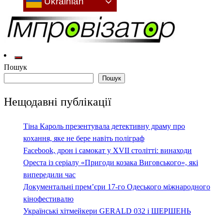
Ukrainian
Культура: новини, враження, інтерв'ю
Імпровізатор
Пошук
Пошук
Нещодавні публікації
Тіна Кароль презентувала детективну драму про
кохання, яке не бере навіть поліграф
Facebook, дрон і самокат у XVII столітті: винаходи
Ореста із серіалу «Пригоди козака Виговського», які
випередили час
Документальні прем’єри 17-го Одеського міжнародного
кінофестивалю
Українські хітмейкери GERALD 032 і ШЕРШЕНЬ