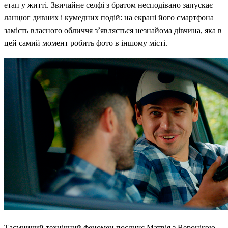
етап у житті. Звичайне селфі з братом несподівано запускає
ланцюг дивних і кумедних подій: на екрані його смартфона
замість власного обличчя з’являється незнайома дівчина, яка в
цей самий момент робить фото в іншому місті.
Таємничий технічний феномен поєднує Матвія з Веронікою –