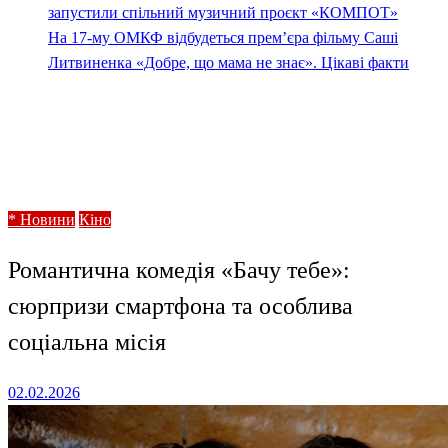
запустили спільний музичний проєкт «КОМПОТ»
На 17-му ОМКФ відбудеться прем’єра фільму Саші
Литвиненка «Добре, що мама не знає». Цікаві факти
Homepage
* Новини
Романтична комедія «Бачу тебе»: сюрпризи
смартфона та особлива соціальна місія
* Новини
Кіно
Романтична комедія «Бачу тебе»:
сюрпризи смартфона та особлива
соціальна місія
Posted
02.02.2026
on