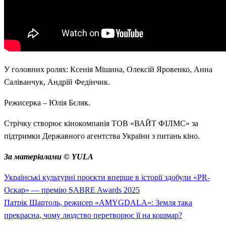
У головних ролях: Ксенія Мішина, Олексій Яровенко, Анна
Саліванчук, Андрій Федінчик.
Режисерка – Юлія Бєляк.
Стрічку створює кінокомпанія ТОВ «ВАЙТ ФІЛМС» за
підтримки Державного агентства України з питань кіно.
За матеріалами © YULA
Previous
Навігація
Українські культурні проєкти вперше в історії здобули «PR-
Post
Оскар» — премію SABRE Awards 2025
записів
Next
Патрік Шартоль, режисер «AMYGDALA»: Земля така
Post
прекрасна, чому людство перетворює її на кошмар?