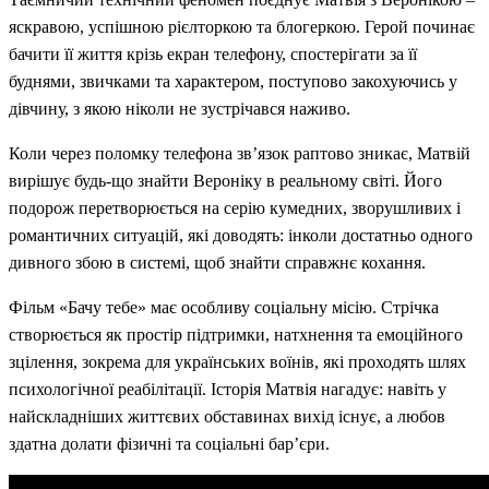
яскравою, успішною рієлторкою та блогеркою. Герой починає
бачити її життя крізь екран телефону, спостерігати за її
буднями, звичками та характером, поступово закохуючись у
дівчину, з якою ніколи не зустрічався наживо.
Коли через поломку телефона зв’язок раптово зникає, Матвій
вирішує будь-що знайти Вероніку в реальному світі. Його
подорож перетворюється на серію кумедних, зворушливих і
романтичних ситуацій, які доводять: інколи достатньо одного
дивного збою в системі, щоб знайти справжнє кохання.
Фільм «Бачу тебе» має особливу соціальну місію. Стрічка
створюється як простір підтримки, натхнення та емоційного
зцілення, зокрема для українських воїнів, які проходять шлях
психологічної реабілітації. Історія Матвія нагадує: навіть у
найскладніших життєвих обставинах вихід існує, а любов
здатна долати фізичні та соціальні бар’єри.