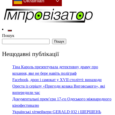
Ukrainian
Культура: новини, враження, інтерв'ю
Імпровізатор
Пошук
Пошук
Нещодавні публікації
Тіна Кароль презентувала детективну драму про
кохання, яке не бере навіть поліграф
Facebook, дрон і самокат у XVII столітті: винаходи
Ореста із серіалу «Пригоди козака Виговського», які
випередили час
Документальні прем’єри 17-го Одеського міжнародного
кінофестивалю
Українські хітмейкери GERALD 032 і ШЕРШЕНЬ