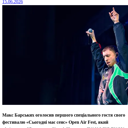
Posted
15.06.2026
on
Макс Барських оголосив першого спеціального гостя свого
фестивалю «Сьогодні має сенс» Open Air Fest, який