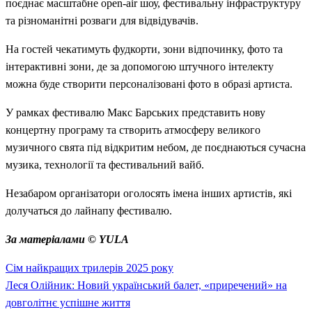
поєднає масштабне open-air шоу, фестивальну інфраструктуру
та різноманітні розваги для відвідувачів.
На гостей чекатимуть фудкорти, зони відпочинку, фото та
інтерактивні зони, де за допомогою штучного інтелекту
можна буде створити персоналізовані фото в образі артиста.
У рамках фестивалю Макс Барських представить нову
концертну програму та створить атмосферу великого
музичного свята під відкритим небом, де поєднаються сучасна
музика, технології та фестивальний вайб.
Незабаром організатори оголосять імена інших артистів, які
долучаться до лайнапу фестивалю.
За матеріалами © YULA
Previous
Навігація
Сім найкращих трилерів 2025 року
Post
Next
Леся Олійник: Новий український балет, «приречений» на
записів
Post
довголітнє успішне життя