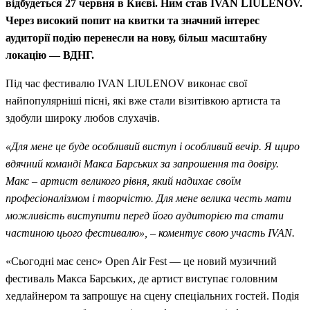
відбудеться 27 червня в Києві. Ним став IVAN LIULENOV.
Через високий попит на квитки та значний інтерес
аудиторії подію перенесли на нову, більш масштабну
локацію — ВДНГ.
Під час фестивалю IVAN LIULENOV виконає свої
найпопулярніші пісні, які вже стали візитівкою артиста та
здобули широку любов слухачів.
«Для мене це буде особливий виступ і особливий вечір. Я щиро
вдячний команді Макса Барських за запрошення та довіру.
Макс – артист великого рівня, який надихає своїм
професіоналізмом і творчістю. Для мене велика честь мати
можливість виступити перед його аудиторією та стати
частиною цього фестивалю», – коментує свою участь IVAN.
«Сьогодні має сенс» Open Air Fest — це новий музичний
фестиваль Макса Барських, де артист виступає головним
хедлайнером та запрошує на сцену спеціальних гостей. Подія