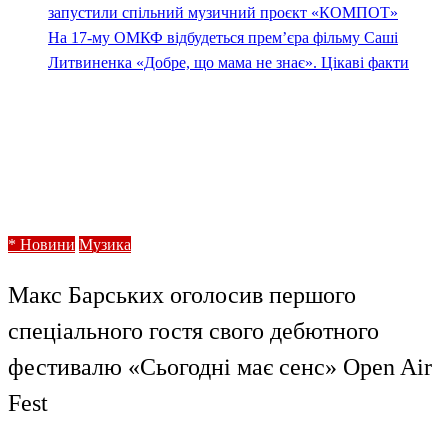
запустили спільний музичний проєкт «КОМПОТ»
На 17-му ОМКФ відбудеться прем’єра фільму Саші
Литвиненка «Добре, що мама не знає». Цікаві факти
Homepage
* Новини
Макс Барських оголосив першого спеціального гостя
свого дебютного фестивалю «Сьогодні має сенс» Open
Air Fest
* Новини
Музика
Макс Барських оголосив першого
спеціального гостя свого дебютного
фестивалю «Сьогодні має сенс» Open Air
Fest