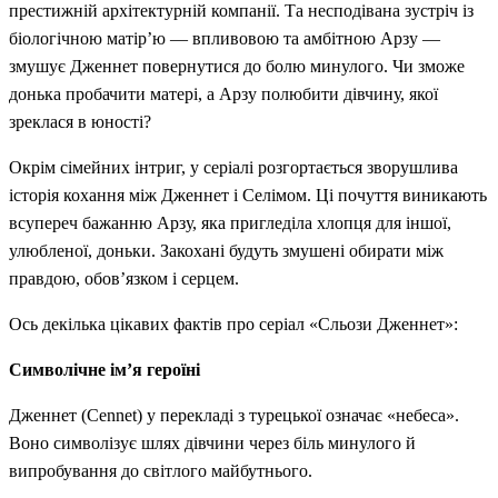
престижній архітектурній компанії. Та несподівана зустріч із
біологічною матір’ю — впливовою та амбітною Арзу —
змушує Дженнет повернутися до болю минулого. Чи зможе
донька пробачити матері, а Арзу полюбити дівчину, якої
зреклася в юності?
Окрім сімейних інтриг, у серіалі розгортається зворушлива
історія кохання між Дженнет і Селімом. Ці почуття виникають
всупереч бажанню Арзу, яка пригледіла хлопця для іншої,
улюбленої, доньки. Закохані будуть змушені обирати між
правдою, обов’язком і серцем.
Ось декілька цікавих фактів про серіал «Сльози Дженнет»:
Символічне ім’я героїні
Дженнет (Cennet) у перекладі з турецької означає «небеса».
Воно символізує шлях дівчини через біль минулого й
випробування до світлого майбутнього.