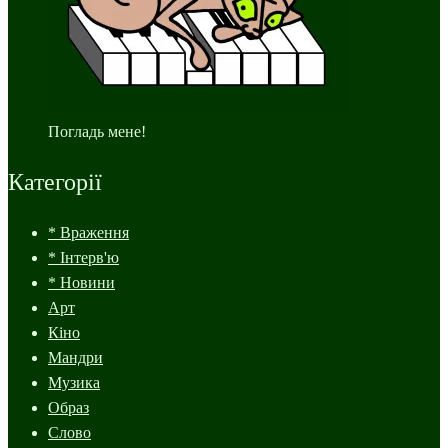
Погладь мене!
Категорії
* Враження
* Інтерв'ю
* Новини
Арт
Кіно
Мандри
Музика
Образ
Слово