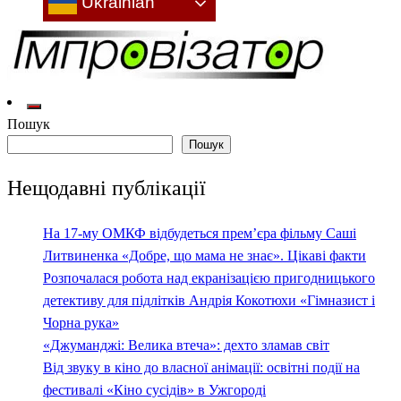
Ukrainian
Культура: новини, враження, інтерв'ю
Імпровізатор
Пошук
Пошук
Нещодавні публікації
На 17-му ОМКФ відбудеться прем’єра фільму Саші
Литвиненка «Добре, що мама не знає». Цікаві факти
Розпочалася робота над екранізацією пригодницького
детективу для підлітків Андрія Кокотюхи «Гімназист і
Чорна рука»
«Джуманджі: Велика втеча»: дехто зламав світ
Від звуку в кіно до власної анімації: освітні події на
фестивалі «Кіно сусідів» в Ужгороді