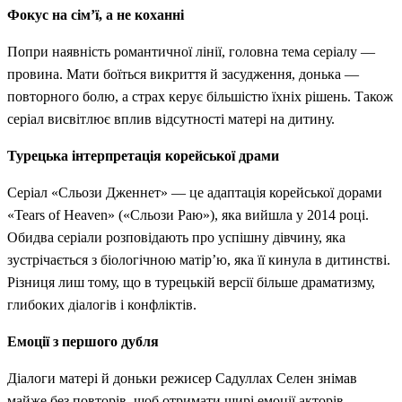
Фокус на сім’ї, а не коханні
Попри наявність романтичної лінії, головна тема серіалу —
провина. Мати боїться викриття й засудження, донька —
повторного болю, а страх керує більшістю їхніх рішень. Також
серіал висвітлює вплив відсутності матері на дитину.
Турецька інтерпретація корейської драми
Серіал «Сльози Дженнет» — це адаптація корейської дорами
«Tears of Heaven» («Сльози Раю»), яка вийшла у 2014 році.
Обидва серіали розповідають про успішну дівчину, яка
зустрічається з біологічною матір’ю, яка її кинула в дитинстві.
Різниця лиш тому, що в турецькій версії більше драматизму,
глибоких діалогів і конфліктів.
Емоції з першого дубля
Діалоги матері й доньки режисер Садуллах Селен знімав
майже без повторів, щоб отримати щирі емоції акторів.