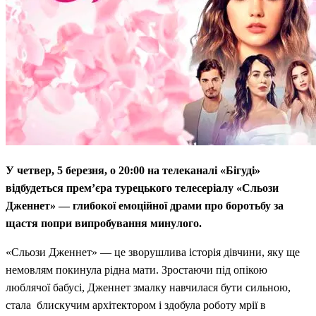
У четвер, 5 березня, о 20:00 на телеканалі «Бігуді»
відбудеться прем’єра турецького телесеріалу «Сльози
Дженнет» — глибокої емоційної драми про боротьбу за
щастя попри випробування минулого.
«Сльози Дженнет» — це зворушлива історія дівчини, яку ще
немовлям покинула рідна мати. Зростаючи під опікою
люблячої бабусі, Дженнет змалку навчилася бути сильною,
стала блискучим архітектором і здобула роботу мрії в