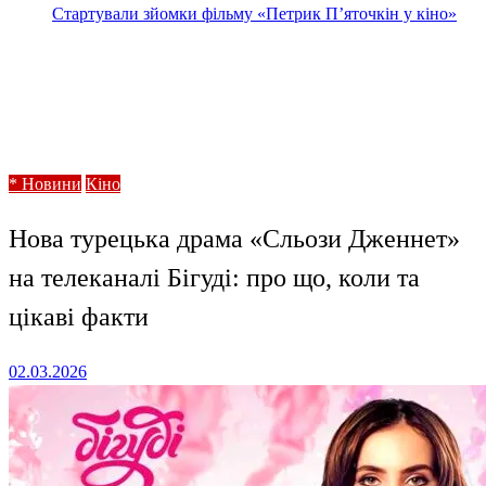
Стартували зйомки фільму «Петрик П’яточкін у кіно»
Homepage
* Новини
Нова турецька драма «Сльози Дженнет» на
телеканалі Бігуді: про що, коли та цікаві факти
* Новини
Кіно
Нова турецька драма «Сльози Дженнет»
на телеканалі Бігуді: про що, коли та
цікаві факти
Posted
02.03.2026
on