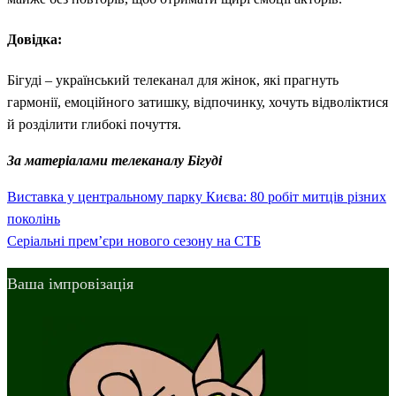
Довідка:
Бігуді – український телеканал для жінок, які прагнуть
гармонії, емоційного затишку, відпочинку, хочуть відволіктися
й розділити глибокі почуття.
За матеріалами телеканалу Бігуді
Previous
Навігація
Виставка у центральному парку Києва: 80 робіт митців різних
Post
поколінь
записів
Next
Серіальні прем’єри нового сезону на СТБ
Post
Ваша імпровізація