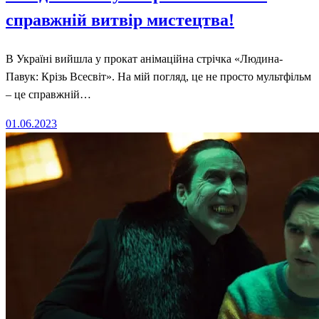
справжній витвір мистецтва!
В Україні вийшла у прокат анімаційна стрічка «Людина-
Павук: Крізь Всесвіт». На мій погляд, це не просто мультфільм
– це справжній…
Posted
01.06.2023
on