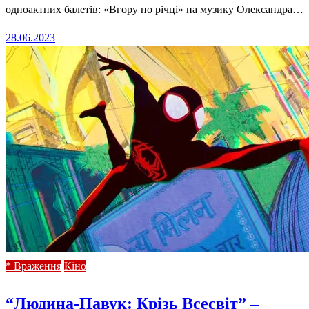
одноактних балетів: «Вгору по річці» на музику Олександра…
Posted
28.06.2023
on
* Враження
Кіно
“Людина-Павук: Крізь Всесвіт” –