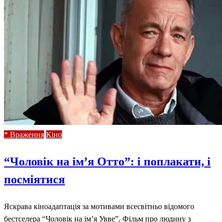
* Враження
Кіно
“Чоловік на ім’я Отто”: і поплакати, і
посміятися
Яскрава кіноадаптація за мотивами всесвітньо відомого
бестселера “Чоловік на ім’я Увве”. Фільм про людину з