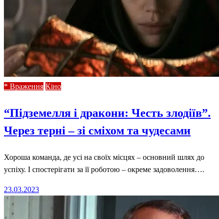
* Враження
Кіно
“Підземелля і дракони: Честь злодіїв”.
Через терні – зі сміхом та чудесами
Хороша команда, де усі на своїх місцях – основний шлях до
успіху. І спостерігати за її роботою – окреме задоволення….
Posted
23.03.2023
on