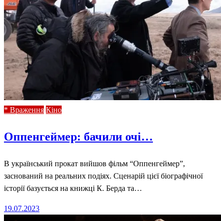
* Враження
Кіно
Оппенгеймер: бачили очі…
В український прокат вийшов фільм “Оппенгеймер”,
заснований на реальних подіях. Сценарій цієї біографічної
історії базується на книжці К. Берда та…
Posted
19.07.2023
on