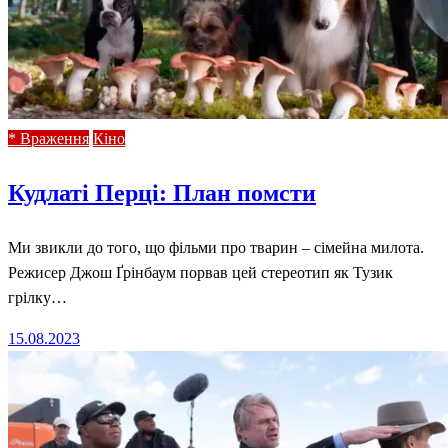
* Враження
Кіно
Кудлаті Перці: План помсти
Ми звикли до того, що фільми про тварин – сімейна милота.
Режисер Джош Ґрінбаум порвав цей стереотип як Тузик
грілку…
Posted
15.08.2023
on