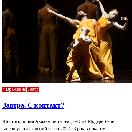
* Враження
Театр
Завтра. Є контакт?
Шостого липня Академічний театр «Київ Модерн-балет»
завершує театральний сезон 2022-23 років показом