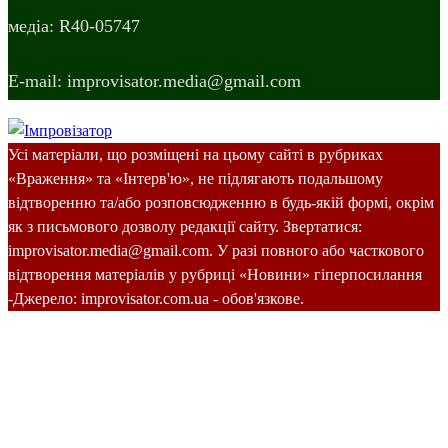
медіа: R40-05747
E-mail: improvisator.media@gmail.com
Усі матеріали, що розміщені на цьому сайті в рубриках
«Враження» та «Інтерв'ю», не підлягають подальшому
відтворенню та/або розповсюдженню в будь-якій формі, окрім
як з письмового дозволу редакції сайту. Звертатися:
improvisator.media@gmail.com. У разі повного або часткового
відтворення матеріалів у рубриці «Новини» гіперпосилання
-Джерело: improvisator.com.ua - обов'язкове.