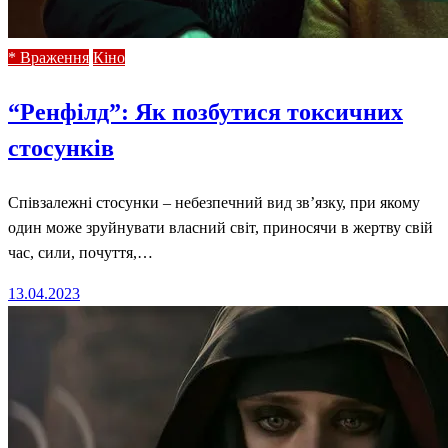
* Враження
Кіно
“Ренфілд”: Як позбутися токсичних
стосунків
Співзалежні стосунки – небезпечний вид зв’язку, при якому
один може зруйнувати власний світ, приносячи в жертву свій
час, сили, почуття,…
Posted
13.04.2023
on