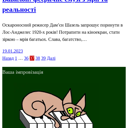
реальності
Оскароносний режисер Дам’єн Шазель запрошує поринути в
Лос-Анджелес 1920-х років! Потрапити на кіноекран, стати
зіркою – мрія багатьох. Слава, багатство,…
Posted
19.01.2023
on
Пагінація
Назад
1
…
36
37
38
39
Далі
записів
Ваша імпровізація