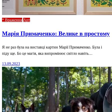
* Враження
Арт
Марія Примаченко: Велике в простому
Я не раз була на виставці картин Марії Примаченко. Була і
піду ще. Бо це магія, яка випромінює світло навіть…
Posted
13.09.2023
on