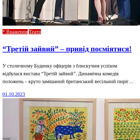
* Враження
Театр
“Третій зайвий” – привід посміятися!
У столичному Будинку офіцерів з блискучим успіхом
відбулася вистава “Третій зайвий”. Динамічна комедія
положень – круто замішаний британський весільний пиріг…
Posted
01.10.2023
on